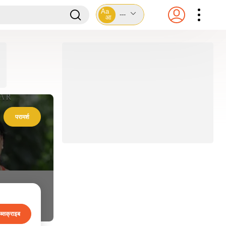
Aa
---
आ
परामर्श
ब्सक्राइब