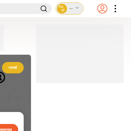
Aa
---
आ
परामर्श
ब्सक्राइब