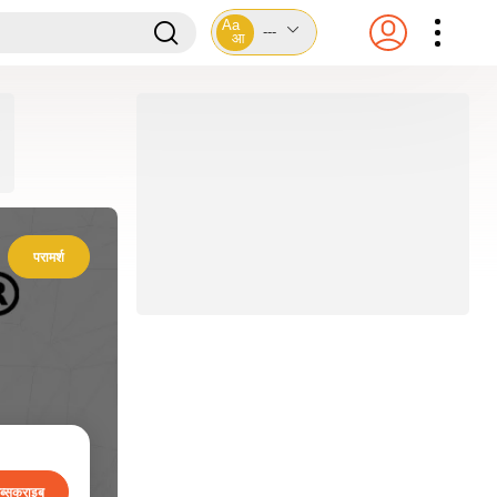
Aa
---
आ
परामर्श
ब्सक्राइब