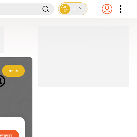
Aa
---
आ
परामर्श
ब्सक्राइब