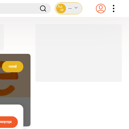
Aa
---
आ
परामर्श
ब्सक्राइब