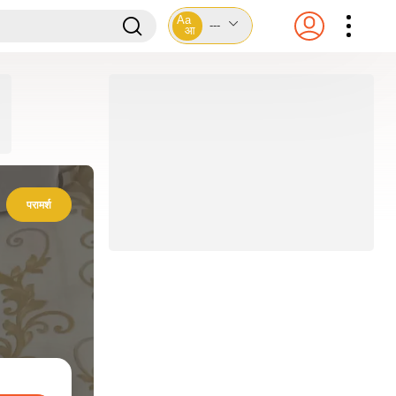
Aa
---
आ
परामर्श