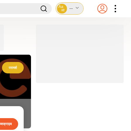
Aa
---
आ
परामर्श
ब्सक्राइब