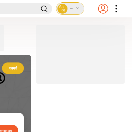
Aa
---
आ
परामर्श
ब्सक्राइब