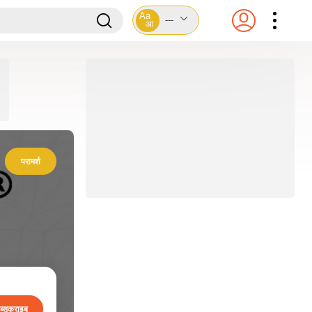
Aa
---
आ
परामर्श
ब्सक्राइब