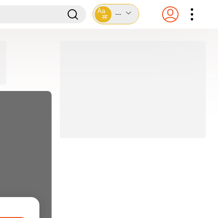
Aa
---
आ