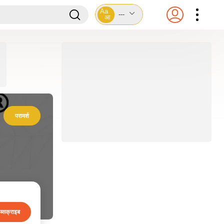
Aa
---
आ
परामर्श
ब्सक्राइब