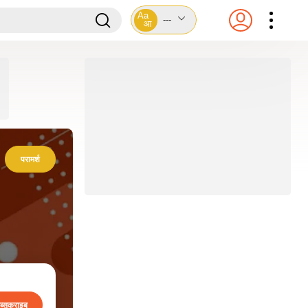
Aa
---
आ
परामर्श
ब्सक्राइब