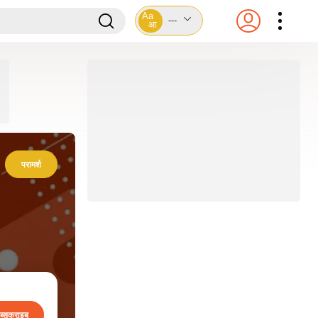
Aa
---
आ
परामर्श
ब्सक्राइब