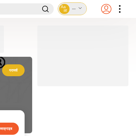
Aa
---
आ
परामर्श
ब्सक्राइब