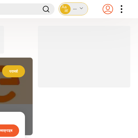
Aa
---
आ
परामर्श
ब्सक्राइब