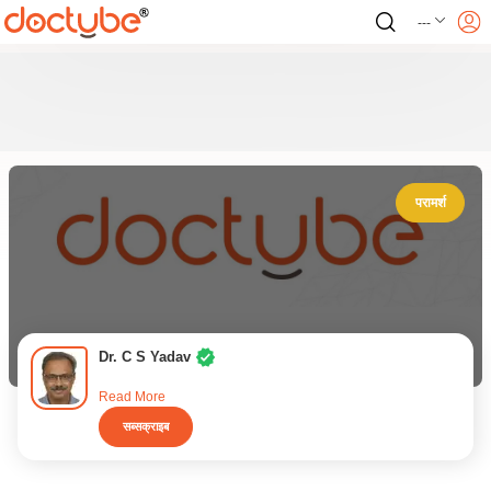
---
परामर्श
Dr. C S Yadav
Read More
सब्सक्राइब