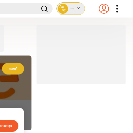
Aa
---
आ
परामर्श
ब्सक्राइब