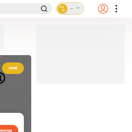
Aa
---
आ
परामर्श
ब्सक्राइब