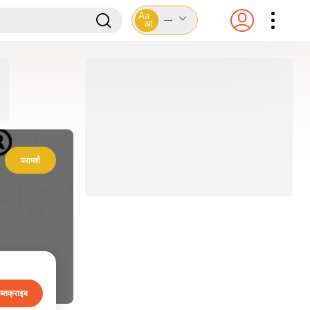
Aa
---
आ
परामर्श
ब्सक्राइब