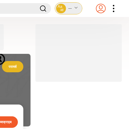
Aa
---
आ
परामर्श
ब्सक्राइब