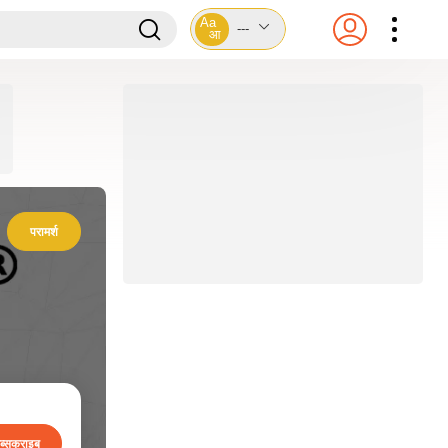
Aa
---
आ
परामर्श
ब्सक्राइब