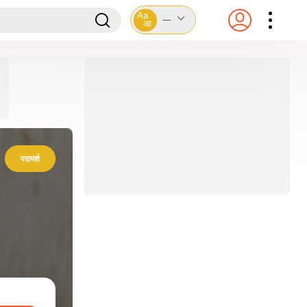
Aa
---
आ
परामर्श