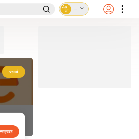
Aa
---
आ
परामर्श
ब्सक्राइब