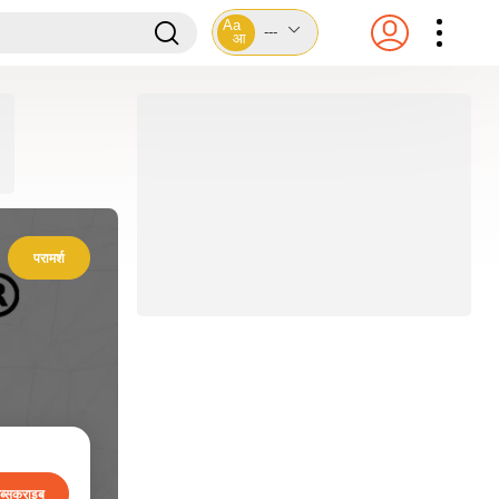
Aa
---
आ
परामर्श
ब्सक्राइब