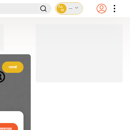
Aa
---
आ
परामर्श
ब्सक्राइब