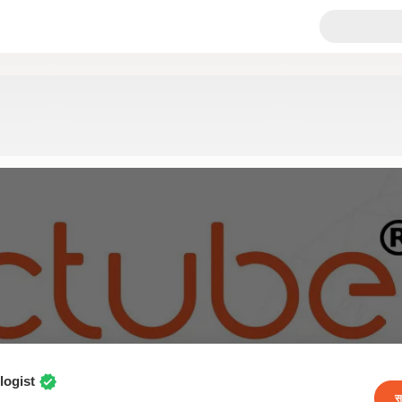
logist
स