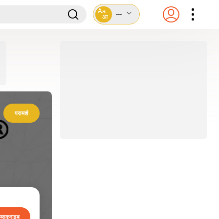
Aa
---
आ
परामर्श
ब्सक्राइब