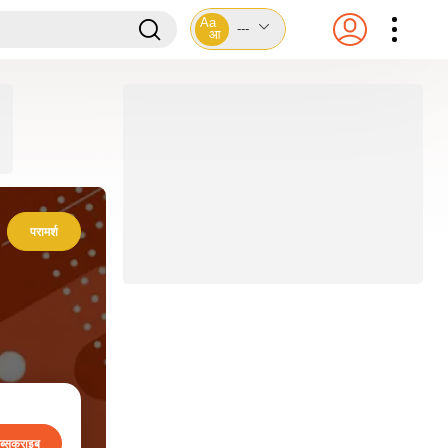
Aa
---
आ
परामर्श
ब्सक्राइब