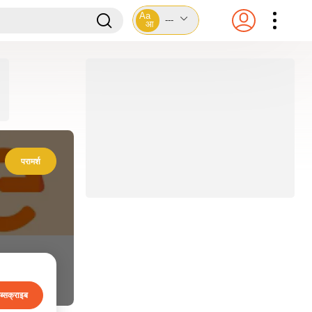
Aa
---
आ
परामर्श
ब्सक्राइब