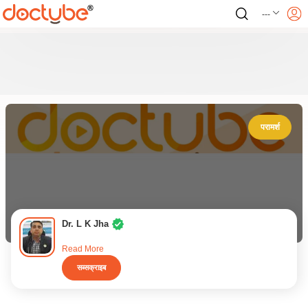
---
परामर्श
Dr. L K Jha
Read More
सब्सक्राइब