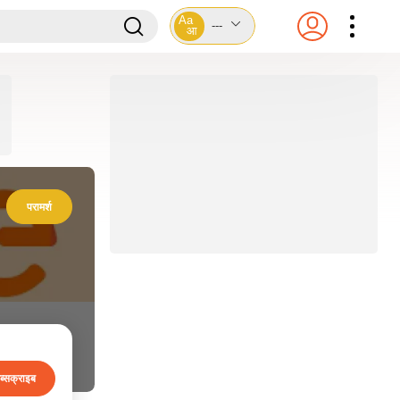
Aa
---
आ
परामर्श
ब्सक्राइब