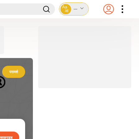
Aa
---
आ
परामर्श
ब्सक्राइब