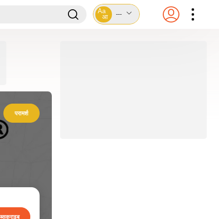
Aa
---
आ
परामर्श
ब्सक्राइब