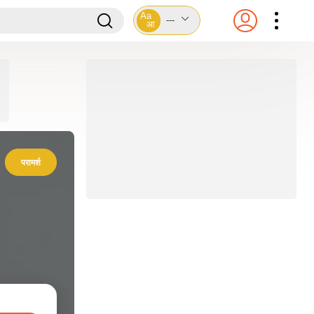
Aa
---
आ
परामर्श