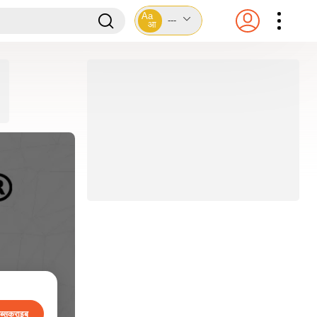
Aa
---
आ
ब्सक्राइब