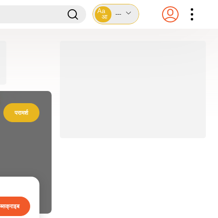
Aa
---
आ
परामर्श
ब्सक्राइब