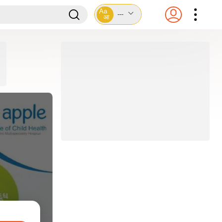
Aa
---
आ