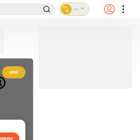
Aa
---
आ
परामर्श
ब्सक्राइब