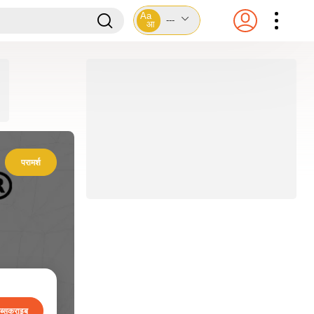
Aa
---
आ
परामर्श
ब्सक्राइब