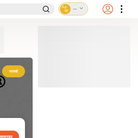
Aa
---
आ
परामर्श
ब्सक्राइब