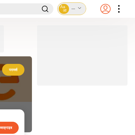
Aa
---
आ
परामर्श
ब्सक्राइब