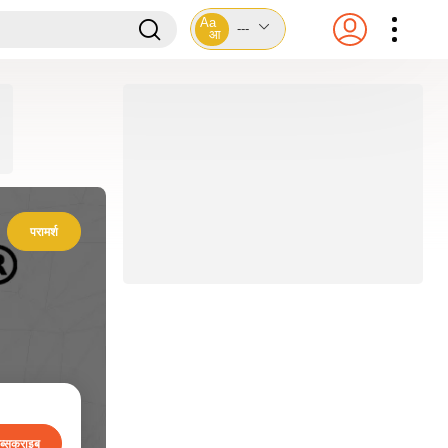
Aa
---
आ
परामर्श
ब्सक्राइब