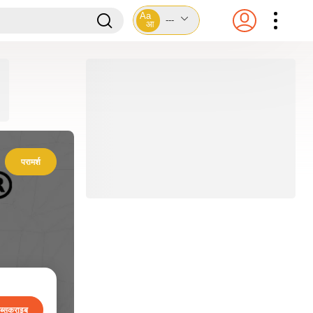
Aa
---
आ
परामर्श
ब्सक्राइब