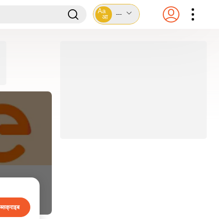
Aa
---
आ
ब्सक्राइब