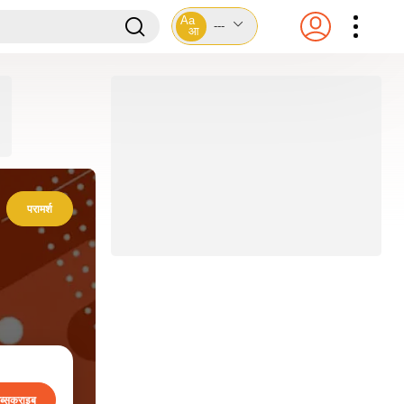
Aa
---
आ
परामर्श
ब्सक्राइब