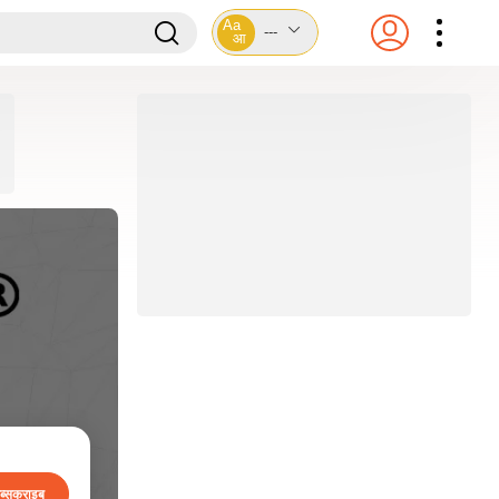
Aa
---
आ
ब्सक्राइब