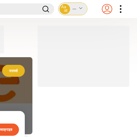
Aa
---
आ
परामर्श
ब्सक्राइब