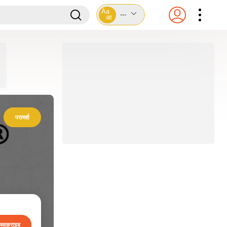
Aa
---
आ
परामर्श
ब्सक्राइब