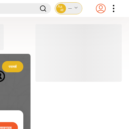
Aa
---
आ
परामर्श
ब्सक्राइब