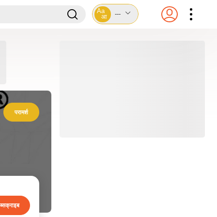
Aa
---
आ
परामर्श
ब्सक्राइब