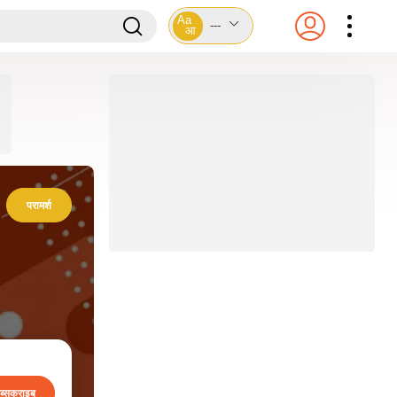
Aa
---
आ
परामर्श
ब्सक्राइब